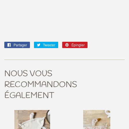
Partager
Partager
Tweeter
Tweeter
Épingler
Épingler
sur
sur
sur
Facebook
Twitter
Pinterest
NOUS VOUS
RECOMMANDONS
ÉGALEMENT