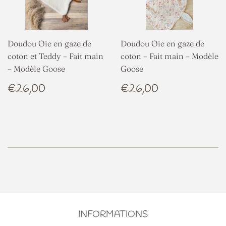
Doudou Oie en gaze de
Doudou Oie en gaze de
coton et Teddy – Fait main
coton – Fait main – Modèle
– Modèle Goose
Goose
PRIX
€26,00
PRIX
€26,00
€26,00
€26,00
RÉGULIER
RÉGULIER
INFORMATIONS