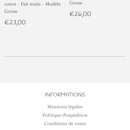
Goose
coton – Fait main – Modèle
Goose
PRIX
€26,00
€26,00
RÉGULIER
PRIX
€23,00
€23,00
RÉGULIER
INFORMATIONS
Mentions légales
Politique d'expédition
Conditions de vente