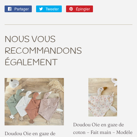
Partager
Partager
Tweeter
Tweeter
Épingler
Épingler
sur
sur
sur
Facebook
Twitter
Pinterest
NOUS VOUS
RECOMMANDONS
ÉGALEMENT
Doudou Oie en gaze de
coton – Fait main – Modèle
Doudou Oie en gaze de