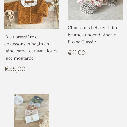
Chaussons bébé en laine
brume et noeud Liberty
Pack brassière et
Eloïse Classic
chaussons et begin en
PRIX
€11,00
laine camel et tissu clos de
€11,00
RÉGULIER
lucé moutarde
PRIX
€55,00
€55,00
RÉGULIER