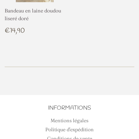
Bandeau en laine doudou
liseré doré
PRIX
€14,90
€14,90
RÉGULIER
INFORMATIONS
Mentions légales
Politique d'expédition
Conditions de vente