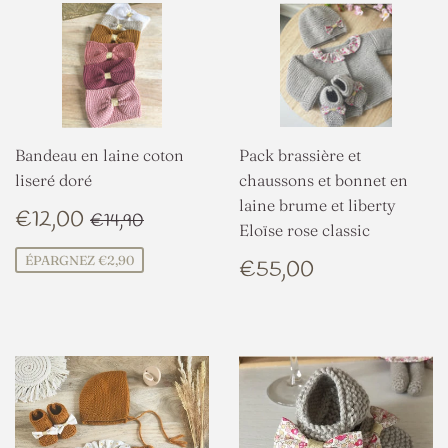
Bandeau en laine coton
Pack brassière et
liseré doré
chaussons et bonnet en
laine brume et liberty
PRIX
€12,00
PRIX RÉGULIER
€14,90
€12,00
€14,90
Eloïse rose classic
RÉDUIT
PRIX
€55,00
ÉPARGNEZ €2,90
€55,00
RÉGULIER