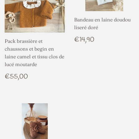
Bandeau en laine doudou
liseré doré
PRIX
€14,90
€14,90
Pack brassière et
RÉGULIER
chaussons et begin en
laine camel et tissu clos de
lucé moutarde
PRIX
€55,00
€55,00
RÉGULIER