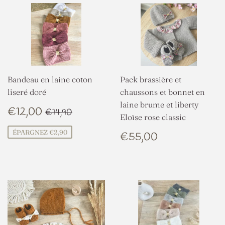
Bandeau en laine coton
Pack brassière et
liseré doré
chaussons et bonnet en
laine brume et liberty
PRIX
€12,00
PRIX RÉGULIER
€14,90
€12,00
€14,90
Eloïse rose classic
RÉDUIT
PRIX
€55,00
ÉPARGNEZ €2,90
€55,00
RÉGULIER