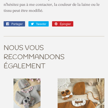
n'hésitez pas à me contacter, la couleur de la laine ou le
tissu peut être modifié.
Partager
Partager
Tweeter
Tweeter
Épingler
Épingler
sur
sur
sur
Facebook
Twitter
Pinterest
NOUS VOUS
RECOMMANDONS
ÉGALEMENT