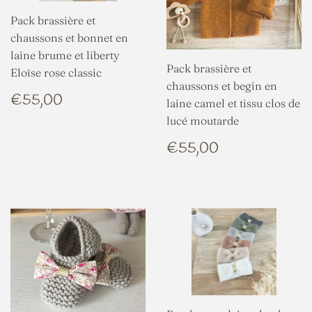
Pack brassière et
chaussons et bonnet en
laine brume et liberty
Pack brassière et
Eloïse rose classic
chaussons et begin en
PRIX
€55,00
€55,00
laine camel et tissu clos de
RÉGULIER
lucé moutarde
PRIX
€55,00
€55,00
RÉGULIER