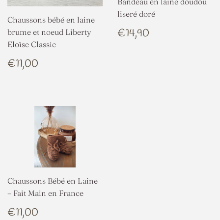
Bandeau en laine doudou
liseré doré
Chaussons bébé en laine
PRIX
€14,90
€14,90
brume et noeud Liberty
RÉGULIER
Eloïse Classic
PRIX
€11,00
€11,00
RÉGULIER
Chaussons Bébé en Laine
– Fait Main en France
PRIX
€11,00
€11,00