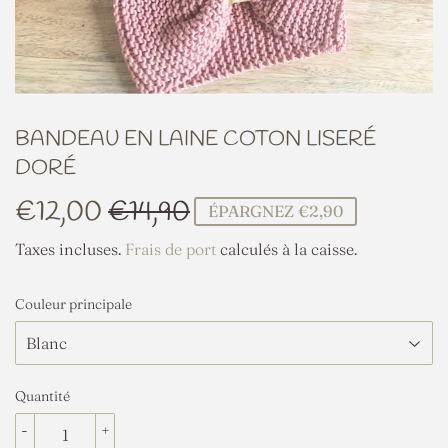
BANDEAU EN LAINE COTON LISERÉ
DORÉ
€12,00
€14,90
PRIX
€14,90
PRIX
€12,00
ÉPARGNEZ €2,90
RÉGULIER
RÉDUIT
Taxes incluses.
Frais de port
calculés à la caisse.
Couleur principale
Quantité
-
+