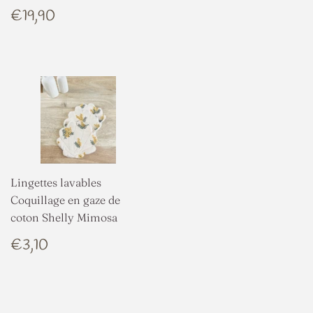
PRIX
€19,90
€19,90
RÉGULIER
Lingettes lavables
Coquillage en gaze de
coton Shelly Mimosa
PRIX
€3,10
€3,10
RÉGULIER