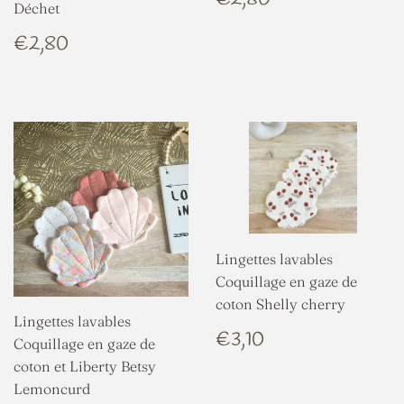
Déchet
RÉGULIER
PRIX
€2,80
€2,80
RÉGULIER
Lingettes lavables
Coquillage en gaze de
coton Shelly cherry
Lingettes lavables
PRIX
€3,10
€3,10
Coquillage en gaze de
RÉGULIER
coton et Liberty Betsy
Lemoncurd