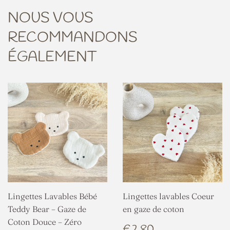
NOUS VOUS
RECOMMANDONS
ÉGALEMENT
Lingettes Lavables Bébé
Lingettes lavables Coeur
Teddy Bear – Gaze de
en gaze de coton
Coton Douce – Zéro
PRIX
€2,80
€2,80