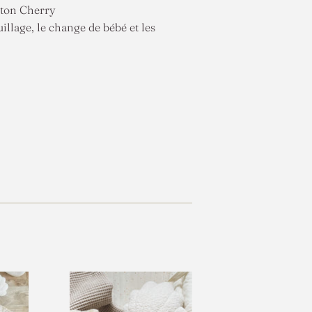
coton Cherry
llage, le change de bébé et les
gler
erest