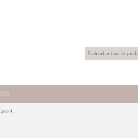
SSUS
Lingettes lavables Coquillage en gaze de coton Shelly cherry