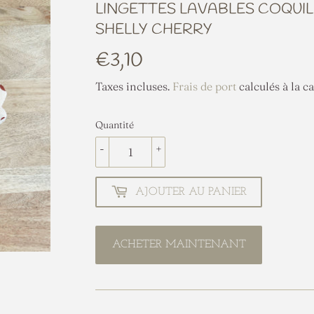
LINGETTES LAVABLES COQUI
SHELLY CHERRY
€3,10
€3,10
Taxes incluses.
Frais de port
calculés à la ca
Quantité
-
+
AJOUTER AU PANIER
ACHETER MAINTENANT