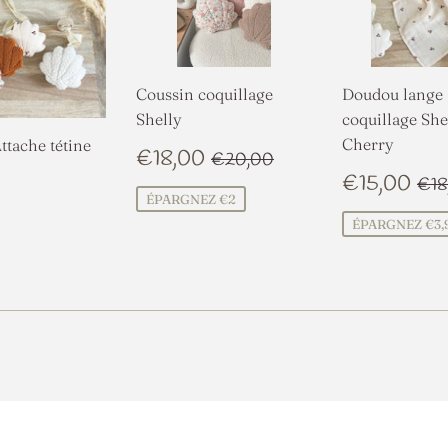
Coussin coquillage
Doudou lange
Shelly
coquillage She
Cherry
tache tétine
PRIX
€18,00
PRIX RÉGULIER
€20,00
€18,00
€20,00
RÉDUIT
PRIX
€1
PR
€15,00
€18
RÉDUIT
€13,90
ÉPARGNEZ €2
LIER
ÉPARGNEZ €3,