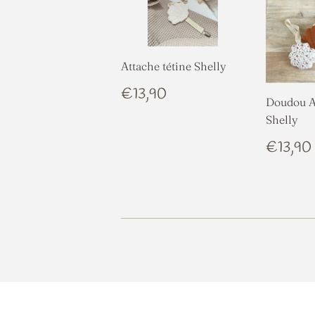
Attache tétine Shelly
PRIX
€13,90
€13,90
Doudou At
RÉGULIER
Shelly
PRIX
€13,90
RÉGU