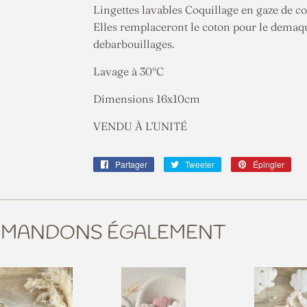
Lingettes lavables Coquillage en gaze de 
Elles remplaceront le coton pour le demaqui
debarbouillages.
Lavage à 30°C
Dimensions 16x10cm
VENDU À L'UNITÉ
Partager
Partager
Tweeter
Tweeter
Épingler
Épin
sur
sur
sur
Facebook
Twitter
Pint
MMANDONS ÉGALEMENT