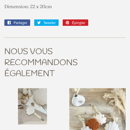
Dimension: 22 x 20cm
Partager
Partager
Tweeter
Tweeter
Épingler
Épingler
sur
sur
sur
Facebook
Twitter
Pinterest
NOUS VOUS
RECOMMANDONS
ÉGALEMENT