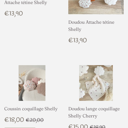
Attache tétine Shelly
PRIX
€13,90
€13,90
RÉGULIER
Doudou Attache tétine
Shelly
PRIX
€13,90
€13,90
RÉGULIER
Coussin coquillage Shelly
Doudou lange coquillage
Shelly Cherry
PRIX
€18,00
PRIX RÉGULIER
€20,00
€18,00
€20,00
RÉDUIT
PRIX
€15,00
PRIX RÉGUL
€18,90
€15,00
€18,90