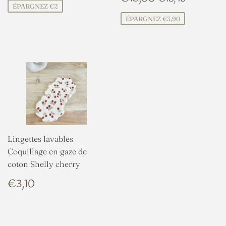
RÉDUIT
ÉPARGNEZ €2
ÉPARGNEZ €3,90
Lingettes lavables
Coquillage en gaze de
coton Shelly cherry
PRIX
€3,10
€3,10
RÉGULIER