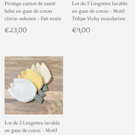
Protège carnet de santé
Lot de 3 Lingettes lavable
bébé en gaze de coton
en gaze de coton – Motif
citron oekotex – Fait main
Tulipe Vichy mandarine
PRIX
€23,00
PRIX
€9,00
€23,00
€9,00
RÉGULIER
RÉGULIER
Lot de 3 Lingettes lavable
en gaze de coton – Motif