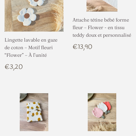
Attache tétine bébé forme
fleur – Flower - en tissu
teddy doux et personnalisé
Lingette lavable en gaze
PRIX
€13,90
€13,90
de coton – Motif fleuri
RÉGULIER
“Flower” – À l’unité
PRIX
€3,20
€3,20
RÉGULIER