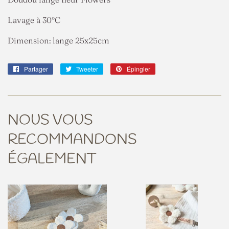
Lavage à 30°C
Dimension: lange 25x25cm
Partager
Partager
Tweeter
Tweeter
Épingler
Épingler
sur
sur
sur
Facebook
Twitter
Pinterest
NOUS VOUS
RECOMMANDONS
ÉGALEMENT