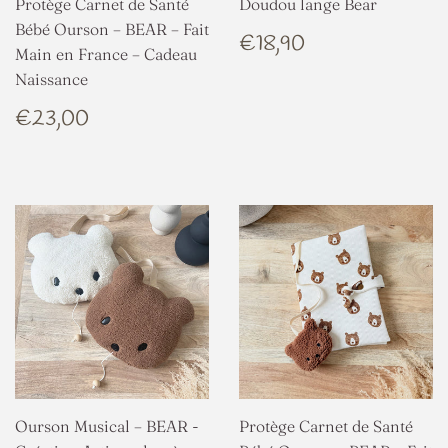
Protège Carnet de Santé
Doudou lange Bear
Bébé Ourson – BEAR – Fait
PRIX
€18,90
€18,90
Main en France – Cadeau
RÉGULIER
Naissance
PRIX
€23,00
€23,00
RÉGULIER
Ourson Musical – BEAR -
Protège Carnet de Santé