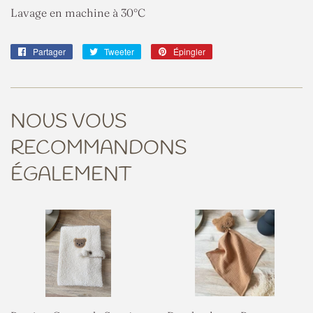
Lavage en machine à 30°C
Partager
Partager
Tweeter
Tweeter
Épingler
Épingler
sur
sur
sur
Facebook
Twitter
Pinterest
NOUS VOUS
RECOMMANDONS
ÉGALEMENT