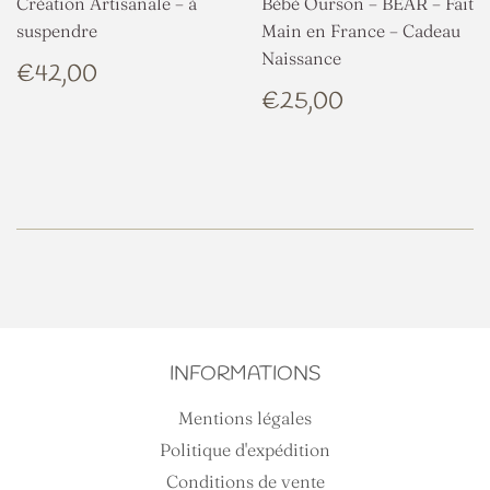
Création Artisanale – à
Bébé Ourson – BEAR – Fait
suspendre
Main en France – Cadeau
Naissance
PRIX
€42,00
€42,00
RÉGULIER
PRIX
€25,00
€25,00
RÉGULIER
INFORMATIONS
Mentions légales
Politique d'expédition
Conditions de vente