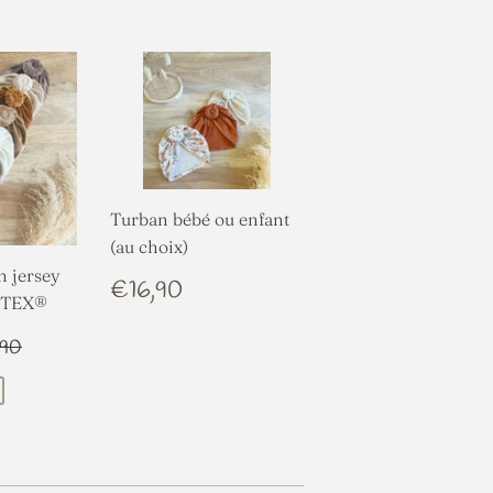
Turban bébé ou enfant
(au choix)
n jersey
PRIX
€16,90
€16,90
-TEX®
RÉGULIER
2,90
IX RÉGULIER
€16,90
,90