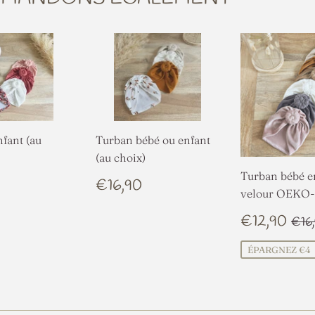
fant (au
Turban bébé ou enfant
(au choix)
Turban bébé e
€16,90
PRIX
€16,90
€16,90
velour OEKO
LIER
RÉGULIER
PRIX
€1
PR
€12,90
€16
RÉDUIT
ÉPARGNEZ €4