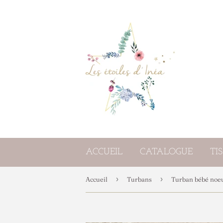
ACCUEIL
CATALOGUE
TI
›
›
Accueil
Turbans
Turban bébé noeud