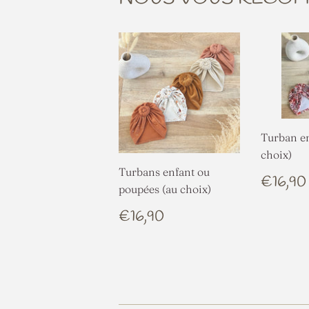
Turban en
choix)
Turbans enfant ou
PRIX
€16,90
poupées (au choix)
RÉGU
PRIX
€16,90
€16,90
RÉGULIER