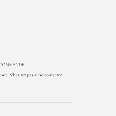
s
A COMMANDE
nde. N'hésitez pas à me contacter
gler
erest