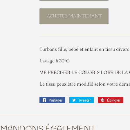
ACHETER MAINTENANT
Turbans fille, bébé et enfant en tissu diver
Lavage à 30°C
ME PRÉCISER LE COLORIS LORS DE L
Le tissu peux être modifié selon votre dema
Partager
Partager
Tweeter
Tweeter
Épingler
Épin
sur
sur
sur
Facebook
Twitter
Pint
MMANDONS ÉGALEMENT