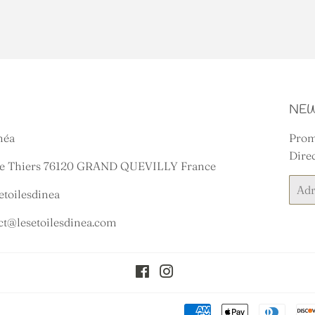
NEW
néa
Promo
Direc
he Thiers 76120 GRAND QUEVILLY France
E-
etoilesdinea
mails
act@lesetoilesdinea.com
Facebook
Instagram